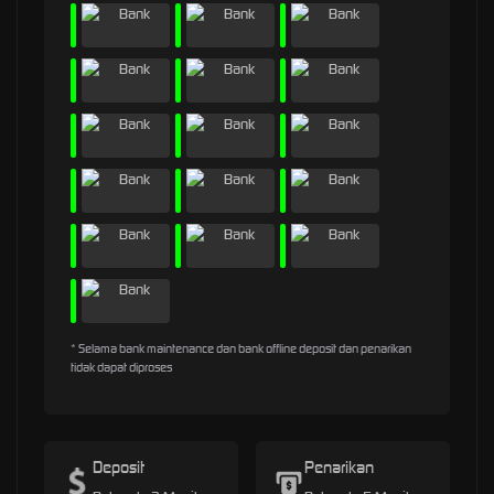
* Selama bank maintenance dan bank offline deposit dan penarikan
tidak dapat diproses
Deposit
Penarikan