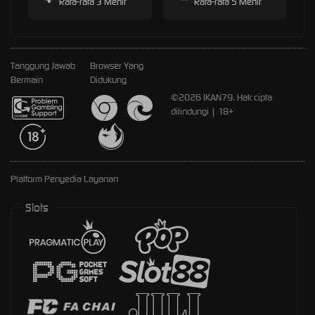
Rata-rata 3 Menit
Rata-rata 5 Menit
Tanggung Jawab
Browser Yang
Bermain
Didukung
©2026 IKAN79. Hak cipta
dilindungi | 18+
Platform Penyedia Layanan
Slots