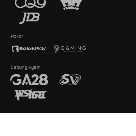
Poker
Sabung Ayam