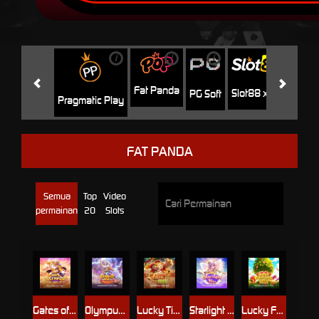
i
i
i
i
i
Facha
Fat Panda
Slot88 x PP
PG Soft
Pragmatic Play
FAT PANDA
Semua
Top
Video
permainan
20
Slots
Gates of Olympus POP
Olympus Wins
Lucky Tiger 1000
Starlight Wins
Lucky Fortune Tree