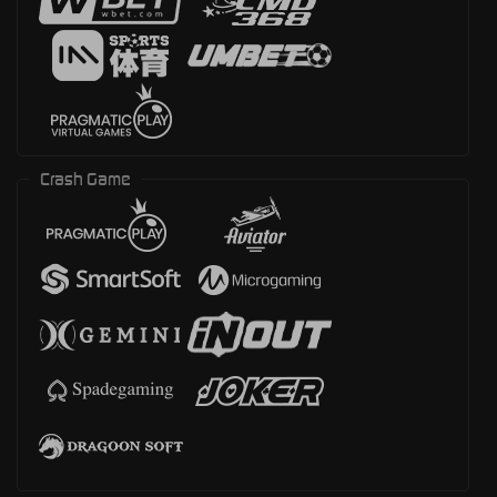
Crash Game