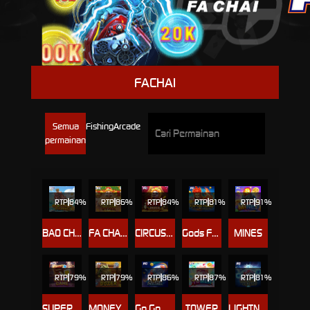
FACHAI
Semua
Fishing
Arcade
permainan
RTP
84%
RTP
86%
RTP
84%
RTP
81%
RTP
91%
BAO CHUAN FISHING
FA CHAI DOZER
CIRCUS DOZER
Gods Fortune Fishing
MINES
RTP
79%
RTP
79%
RTP
86%
RTP
87%
RTP
81%
SUPER COLOR GAME
MONEY TREE DOZER
Go Go Rise
TOWER
LIGHTNING BOMB