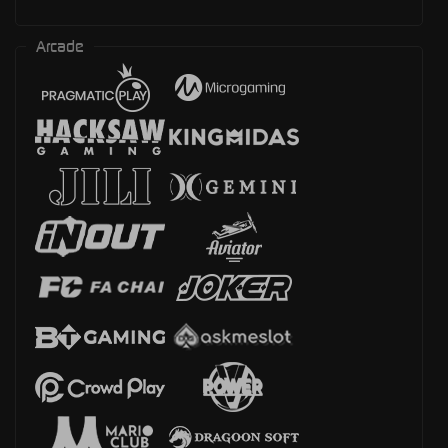
Arcade