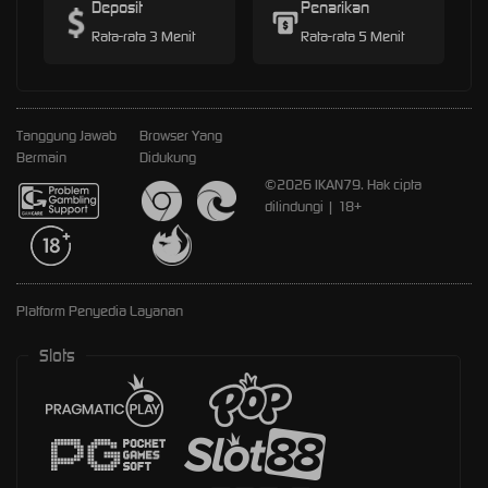
Deposit
Penarikan
Rata-rata 3 Menit
Rata-rata 5 Menit
Tanggung Jawab
Browser Yang
Bermain
Didukung
©2026 IKAN79. Hak cipta
dilindungi | 18+
Platform Penyedia Layanan
Slots