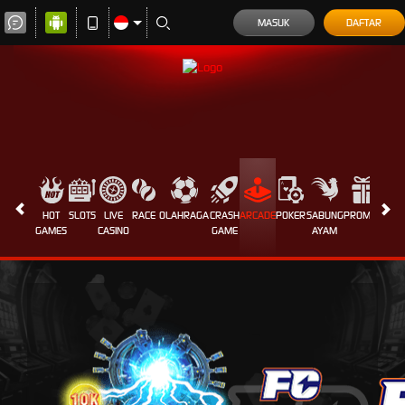
MASUK
DAFTAR
HOT
SLOTS
LIVE
RACE
OLAHRAGA
CRASH
ARCADE
POKER
SABUNG
PROMOSI
GAMES
CASINO
GAME
AYAM