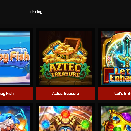
Fishing
py Fish
Aztec Treasure
Let's En