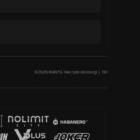
©2026 IKAN79. Hak cipta dilindungi | 18+