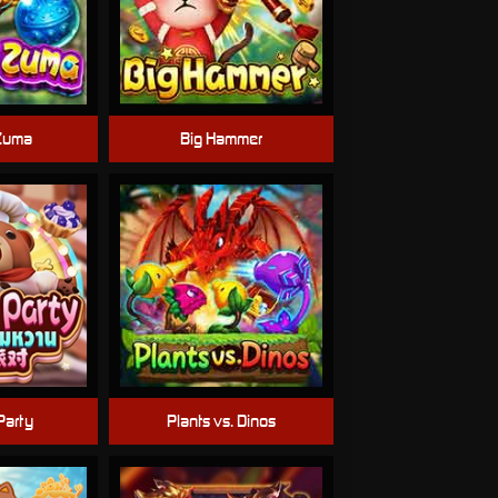
Zuma
Big Hammer
Party
Plants vs. Dinos