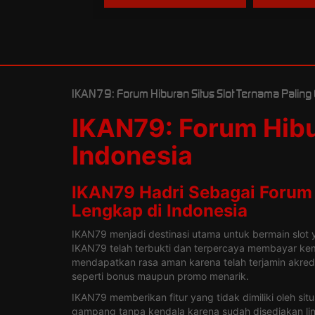
IKAN79: Forum Hiburan Situs Slot Ternama Paling 
IKAN79: Forum Hibu
Indonesia
IKAN79 Hadri Sebagai Forum 
Lengkap di Indonesia
IKAN79 menjadi destinasi utama untuk bermain slot 
IKAN79 telah terbukti dan terpercaya membayar k
mendapatkan rasa aman karena telah terjamin akredi
seperti bonus maupun promo menarik.
IKAN79 memberikan fitur yang tidak dimiliki oleh sit
gampang tanpa kendala karena sudah disediakan link