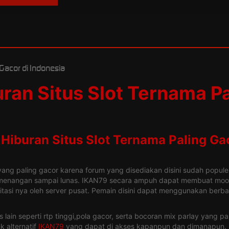
Gacor di Indonesia
ran Situs Slot Ternama Pa
Hiburan Situs Slot Ternama Paling Ga
yang paling gacor karena forum yang disediakan disini sudah popule
emenangan sampai lunas. IKAN79 secara ampuh dapat membuat mood
tasi nya oleh server pusat. Pemain disini dapat menggunakan berba
us lain seperti rtp tinggi,pola gacor, serta bocoran mix parlay yan
 alternatif
IKAN79
yang dapat di akses kapanpun dan dimanapun. 