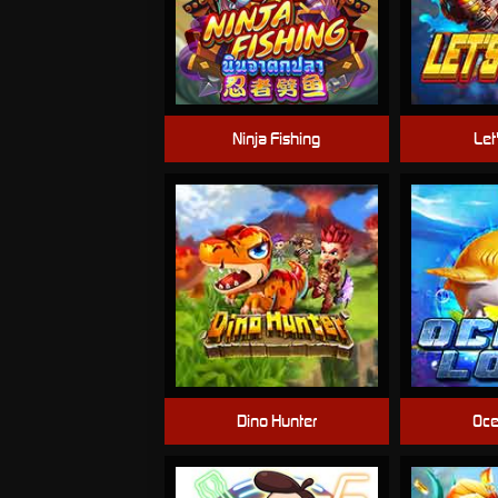
Ninja Fishing
Let
Dino Hunter
Oce