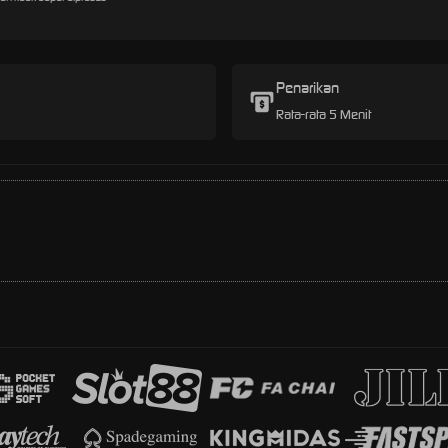
Penarikan
Rata-rata 5 Menit