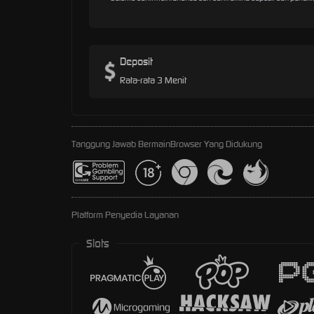
Deposit
Rata-rata 3 Menit
Tanggung Jawab Bermain
Browser Yang Didukung
Platform Penyedia Layanan
Slots