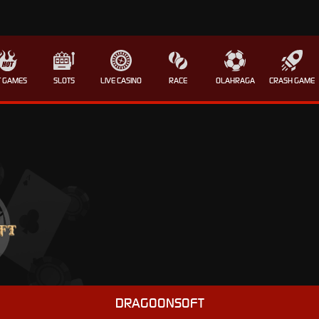
T GAMES
SLOTS
LIVE CASINO
RACE
OLAHRAGA
CRASH GAME
DRAGOONSOFT