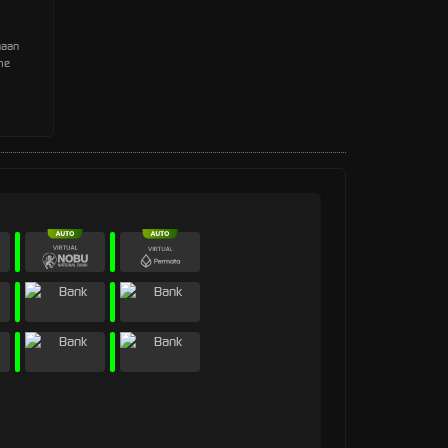
haan
ame