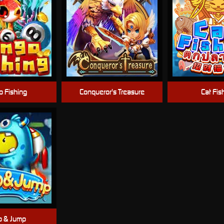
o Fishing
Conqueror's Treasure
Cat Fis
p & Jump