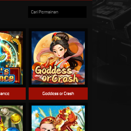
hance
Goddess or Crash