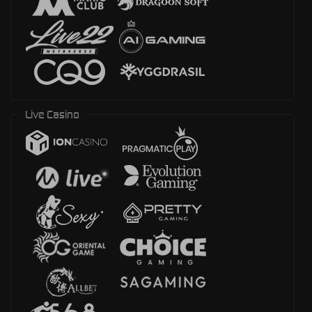
Live Casino