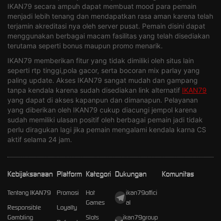
IKAN79 secara ampuh dapat membuat mood para pemain
menjadi lebih tenang dan mendapatkan rasa aman karena telah
terjamin akreditasi nya oleh server pusat. Pemain disini dapat
menggunakan berbagai macam fasilitas yang telah disediakan
terutama seperti bonus maupun promo menarik.
IKAN79 memberikan fitur yang tidak dimiliki oleh situs lain
seperti rtp tinggi,pola gacor, serta bocoran mix parlay yang
paling update. Akses IKAN79 sangat mudah dan gampang
tanpa kendala karena sudah disediakan link alternatif
IKAN79
yang dapat di akses kapanpun dan dimanapun. Pelayanan
yang diberikan oleh IKAN79 cukup diacungi jempol karena
sudah memiliki ulasan positif oleh berbagai pemain jadi tidak
perlu diragukan lagi jika pemain mengalami kendala karna CS
aktif selama 24 jam.
Kebijaksanaan
Platform
Kategori
Dukungan
Komunitas
Tentang IKAN79
Promosi
Hot
ikan79offici
Games
al
Responsible
Loyalty
Gambling
Slots
ikan79group