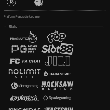
Platform Penyedia Layanan
Slots