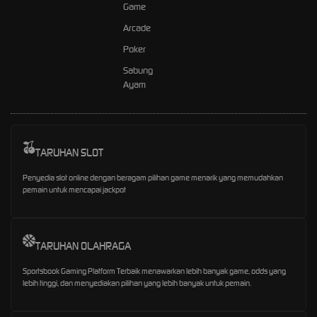
Game
Arcade
Poker
Sabung
Ayam
TARUHAN SLOT
Penyedia slot online dengan beragam pilihan game menarik yang memudahkan
pemain untuk mencapai jackpot
TARUHAN OLAHRAGA
Sportsbook Gaming Platform Terbaik menawarkan lebih banyak game, odds yang
lebih tinggi, dan menyediakan pilihan yang lebih banyak untuk pemain.