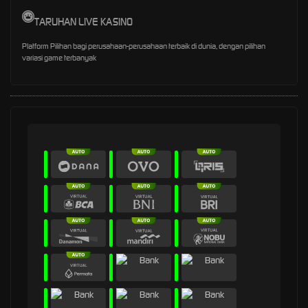
TARUHAN LIVE KASINO
Platform Pilihan bagi perusahaan-perusahaan terbaik di dunia, dengan pilihan
variasi game terbanyak