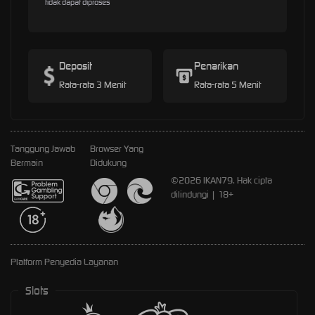
tidak dapat diproses
Deposit
Penarikan
Rata-rata 3 Menit
Rata-rata 5 Menit
Tanggung Jawab
Browser Yang
Bermain
Didukung
©2026 IKAN79. Hak cipta
dilindungi | 18+
Platform Penyedia Layanan
Slots