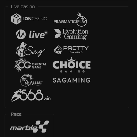
Live Casino
Race