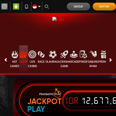
MASUK
DAFTAR
HOT
SLOTS
LIVE
RACE
OLAHRAGA
CRASH
ARCADE
POKER
SABUNG
PROMOSI
GAMES
CASINO
GAME
AYAM
IDR
12,677,
JACKPOT
PLAY