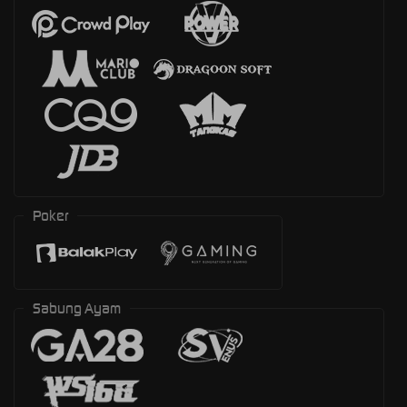
Poker
Sabung Ayam