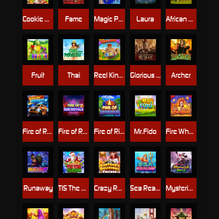
Cookie Pop
Fame
Magic Pearl
Laura
African Wildlife
Fruit
Thai
Reel King Mega
Glorious Rome
Archer
Fire of Route 66
Fire of Rue Royale
Fire of Riverside
Mr.Fido
Fire Wheel
Runaway
TIS The Season
Crazy Restaurant
Sea Realms
Mysterious Witch