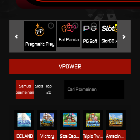
i
i
i
i
i
Facha
Fat Panda
Slot88 x PP
PG Soft
Pragmatic Play
VPOWER
Semua
Slots
Top
permainan
20
ICELAND
Victory
Sea Captain
Triple Twister
Amazing Thailand