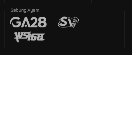
Sabung Ayam