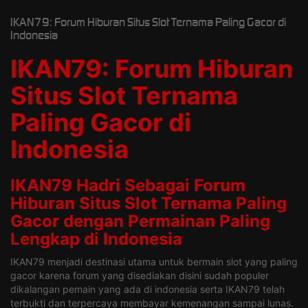
IKAN79: Forum Hiburan Situs Slot Ternama Paling Gacor di
Indonesia
IKAN79: Forum Hiburan
Situs Slot Ternama
Paling Gacor di
Indonesia
IKAN79 Hadri Sebagai Forum
Hiburan Situs Slot Ternama Paling
Gacor dengan Permainan Paling
Lengkap di Indonesia
IKAN79 menjadi destinasi utama untuk bermain slot yang paling
gacor karena forum yang disediakan disini sudah populer
dikalangan pemain yang ada di indonesia serta IKAN79 telah
terbukti dan terpercaya membayar kemenangan sampai lunas.