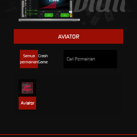
AVIATOR
Semua
Crash
permainan
Game
Aviator