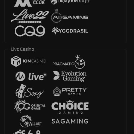
Live Casino