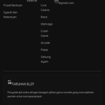
Referral
@gmail.com
Pusat Bantuan
Live
Casino
Syarat dan
Ketentuan
Race
Olahraga
Crash
Game
Arcade
Poker
Sabung
Ayam
TARUHAN SLOT
Penyedia slot online dengan beragam pilihan game menarik yang memudahkan
pemain untuk mencapai jackpot